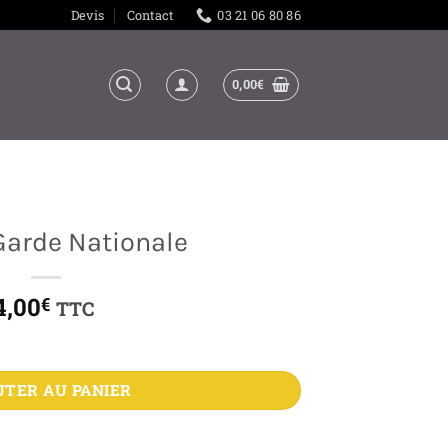
Devis
Contact
03 21 06 80 86
0,00
€
Garde Nationale
4,00
€
TTC
onale
UTER AU PANIER