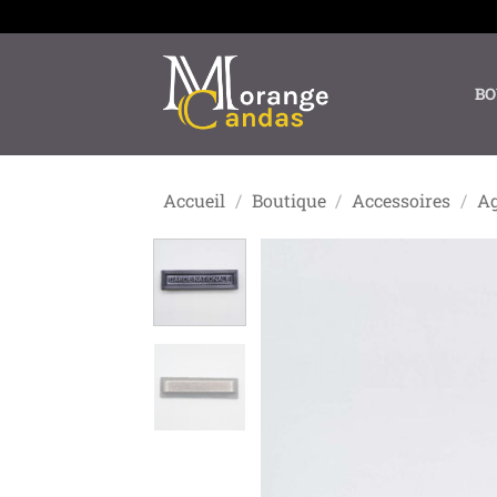
Passer
au
contenu
BO
Accueil
/
Boutique
/
Accessoires
/
Ag