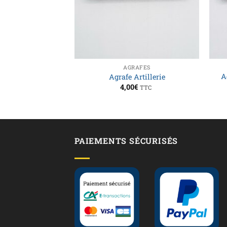
RAFES
AGRAFES
A
e Génie
Agrafe Artillerie
€
4,00
€
TTC
TTC
PAIEMENTS SÉCURISÉS