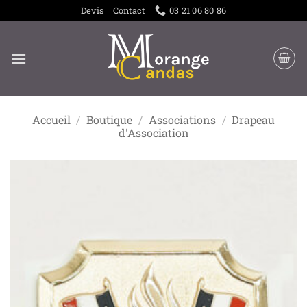
Passer
Devis
Contact
03 21 06 80 86
au
contenu
Accueil
/
Boutique
/
Associations
/
Drapeau
d'Association