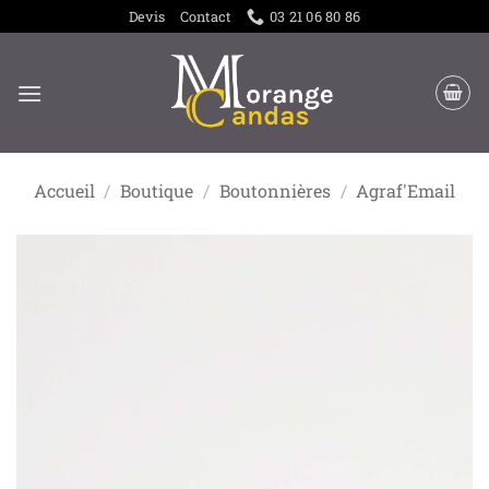
Passer
Devis
Contact
03 21 06 80 86
au
contenu
Accueil
/
Boutique
/
Boutonnières
/
Agraf'Email