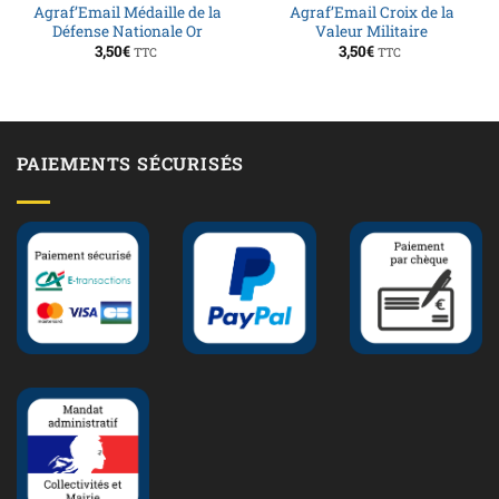
Agraf’Email Médaille de la
Agraf’Email Croix de la
Défense Nationale Or
Valeur Militaire
3,50
€
3,50
€
TTC
TTC
PAIEMENTS SÉCURISÉS