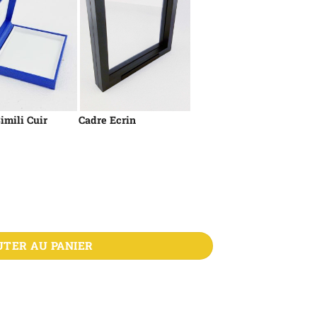
imili Cuir
Cadre Ecrin
que Française Or 68mm
UTER AU PANIER