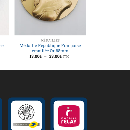
MÉDAILLES
se
Médaille République Française
émaillée Or 68mm
Plage
13,00
€
–
33,00
€
TTC
de
prix :
13,00€
à
33,00€