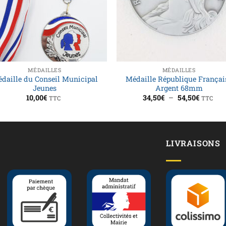
MÉDAILLES
MÉDAILLES
daille du Conseil Municipal
Médaille République Françai
Jeunes
Argent 68mm
Plage
10,00
€
34,50
€
–
54,50
€
TTC
TTC
de
prix :
34,50€
à
54,50€
LIVRAISONS