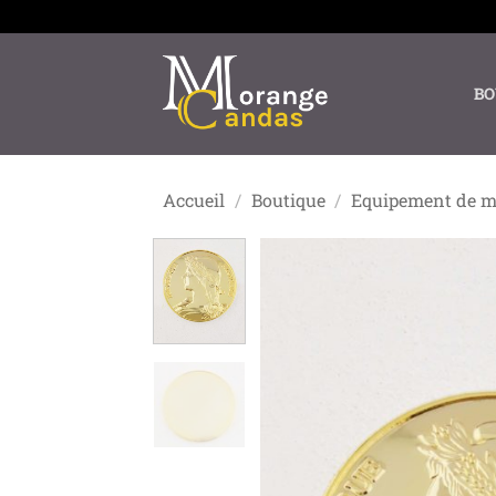
Passer
au
contenu
BO
Accueil
/
Boutique
/
Equipement de m