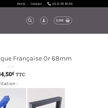
Devis
Contact
03 21 06 80 86
0,00
€
ique Française Or 68mm
34,50
€
TTC
ntation :