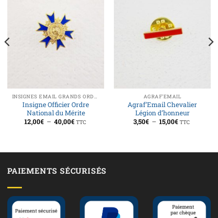
INSIGNES EMAIL GRANDS ORDRES
AGRAF'EMAIL
Insigne Officier Ordre
Agraf’Email Chevalier
National du Mérite
Légion d’honneur
Plage
Plage
12,00
€
–
40,00
€
3,50
€
–
15,00
€
TTC
TTC
de
de
prix :
prix :
12,00€
3,50€
à
à
40,00€
15,00€
PAIEMENTS SÉCURISÉS