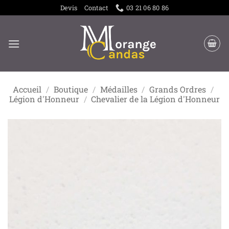
Passer
Devis
Contact
03 21 06 80 86
au
contenu
Accueil
/
Boutique
/
Médailles
/
Grands Ordres
/
Légion d'Honneur
/
Chevalier de la Légion d'Honneur