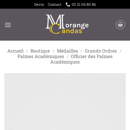
Passer
Devis
Contact
03 21 06 80 86
au
contenu
Accueil
/
Boutique
/
Médailles
/
Grands Ordres
/
Palmes Académiques
/
Officier des Palmes
Académiques