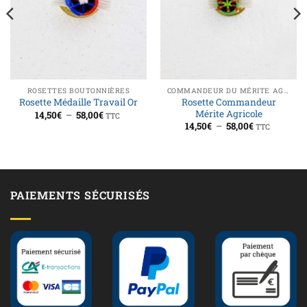
ROSETTES BOUTONNIÈRES
COMMANDEUR DU MÉRITE AGRICOLE
Rosette Commandeur
Rosette Médaille Travail Or
Mérite Agricole
Plage
14,50
€
–
58,00
€
TTC
de
Plage
14,50
€
–
58,00
€
TTC
prix :
de
14,50€
prix :
à
14,50€
58,00€
à
58,00€
PAIEMENTS SÉCURISÉS