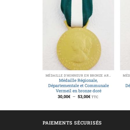
MÉDAILLE D'HONNEUR EN BRONZE ARGENTÉ ET DORÉ
Médaille Régionale,
Départementale et Communale
Dé
Vermeil en bronze doré
Plage
30,00
€
–
53,00
€
TTC
de
prix :
30,00€
à
53,00€
PAIEMENTS SÉCURISÉS