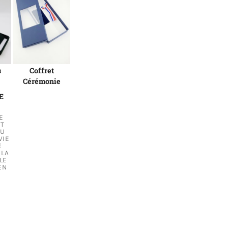
s
Coffret
Cérémonie
E
E
NT
DU
VIE
E
 LA
 LE
EN
le, Départementale et Communale Argent en bronze argenté