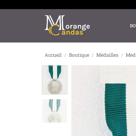
Passer
au
contenu
BO
Accueil
/
Boutique
/
Médailles
/
Méda