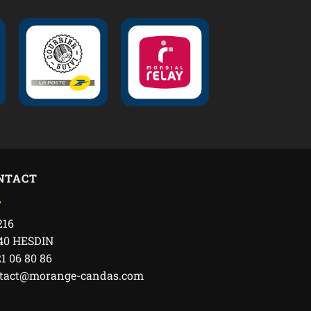
NTACT
216
40 HESDIN
21 06 80 86
tact@morange-candas.com