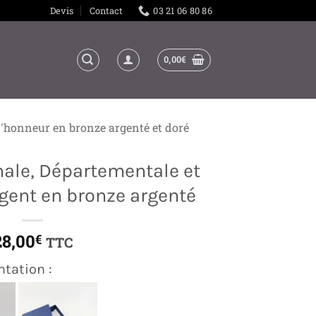
Devis
Contact
03 21 06 80 86
0,00
€
d'honneur en bronze argenté et doré
nale, Départementale et
ent en bronze argenté
28,00
€
TTC
ntation :