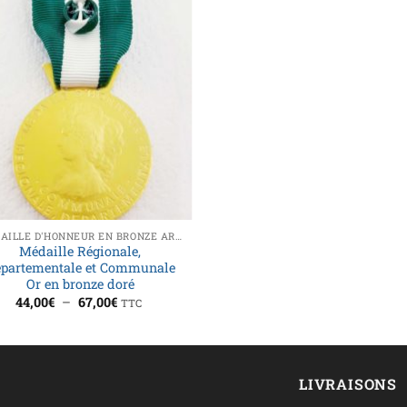
MÉDAILLE D'HONNEUR EN BRONZE ARGENTÉ ET DORÉ
Médaille Régionale,
partementale et Communale
Or en bronze doré
Plage
44,00
€
–
67,00
€
TTC
de
prix :
44,00€
à
67,00€
LIVRAISONS