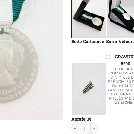
Boîte Cartonnée
Ecrin Velour
GRAVUR
5€00
FORFAITAIR
COMPORTA
L'INITIALE 
PRÉNOM SUI
DU NOM D
FAMILLE SUR
1ÈRE LIGNE,
MILLÉSIME 
2E LIGNE
Agrafe 3€
quantité de Médaille Régiona