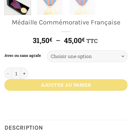
Médaille Commémorative Française
Plage
31,50
–
45,00
€
€
TTC
de
prix :
Avec ou sans agrafe
31,50€
à
quantité de Médaille Commémorative Française
45,00€
AJOUTER AU PANIER
DESCRIPTION