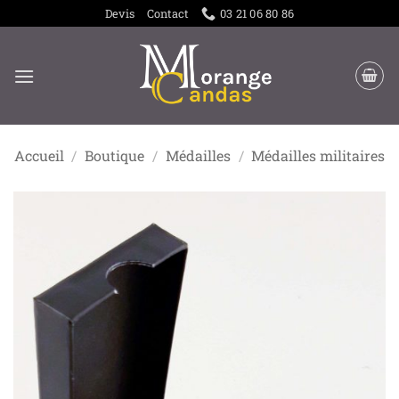
Passer
Devis
Contact
03 21 06 80 86
au
contenu
Accueil
/
Boutique
/
Médailles
/
Médailles militaires