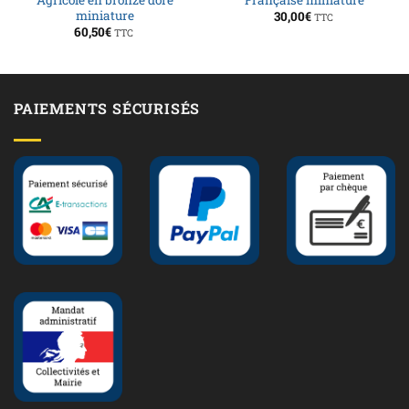
Agricole en bronze doré
Française miniature
miniature
30,00
€
TTC
60,50
€
TTC
PAIEMENTS SÉCURISÉS