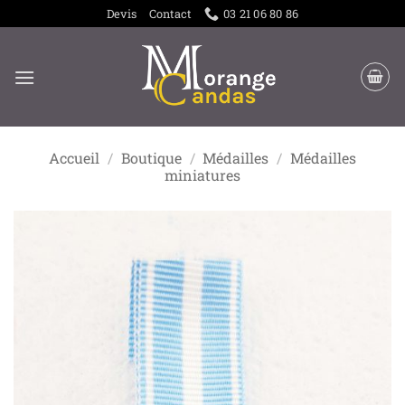
Passer
Devis
Contact
03 21 06 80 86
au
contenu
Accueil
/
Boutique
/
Médailles
/
Médailles
miniatures