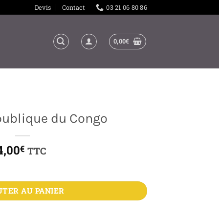
Devis
Contact
03 21 06 80 86
0,00
€
publique du Congo
4,00
€
TTC
e du Congo
UTER AU PANIER