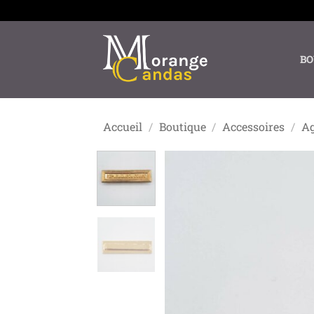
Passer
au
contenu
BO
Accueil
/
Boutique
/
Accessoires
/
Ag