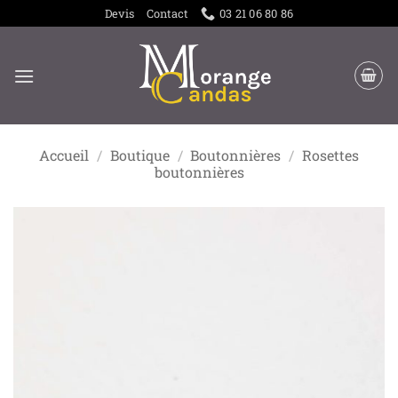
Passer
Devis
Contact
03 21 06 80 86
au
contenu
Accueil
/
Boutique
/
Boutonnières
/
Rosettes
boutonnières