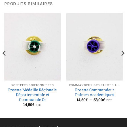
PRODUITS SIMILAIRES
ROSETTES BOUTONNIÈRES
COMMANDEUR DES PALMES ACADÉMIQUES
Rosette Médaille Régionale
Rosette Commandeur
Départementale et
Palmes Académiques
Communale Or
Plage
14,50
€
–
58,00
€
TTC
de
14,50
€
TTC
prix :
14,50€
à
58,00€