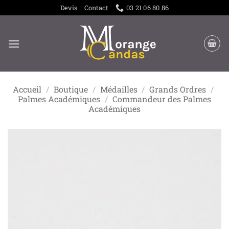
Passer
Devis
Contact
03 21 06 80 86
au
contenu
Accueil
/
Boutique
/
Médailles
/
Grands Ordres
/
Palmes Académiques
/
Commandeur des Palmes
Académiques